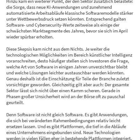
Hinzu kam ein weiterer Punkt, der den Sektor zusätzlich belastete:
die Sorge, dass neue KI-Anwendungen und zunehmend
automatisierte Arbeitsabläufe klassische Softwaremodelle stärker
unter Wettbewerbsdruck setzen könnten. Entsprechend galten
Software- und Cybersecurity-Werte zeitweise als einige der
schwächsten Marktsegmente des Jahres, bevor sie sich im April
wieder spürbar erholten.
Diese Skepsis kam nicht aus dem Nichts. Je weiter die
technologischen Möglichkeiten im Bereich künstlicher Intelligenz
voranschreiten, desto häufiger stellen sich Investoren die Frage,
welche Art von Software in einigen Jahren unverzichtbar bleibt
und welche Lösungen leichter austauschbar werden könnten.
Genau deshalb ist die Einschätzung für Teile der Branche zuletzt
vorsichtiger geworden. Gleichzeitig gilt aber auch: Der gesamte
Sektor lässt sich nicht über einen Kamm scheren. Gerade in
Phasen großer Unsicherheit wird an der Börse oft zu pauschal
geurteilt.
Denn Software ist nicht gleich Software. Es gibt Anwendungen,
die sich bei veränderten Rahmenbedingungen relativ leicht
ersetzen lassen. Und es gibt Plattformen, die tief in die Abläufe
eines Unternehmens eingebunden sind. Neue Technologien
werden in vielen Fällen eher in bestehende Plattformen integriert,