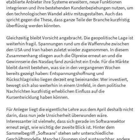
etablierte Anbieter ihre Systeme erweitern, neue Funktionen
integrieren und ihre bestehenden Kundenbeziehungen nutzen, um
den technologischen Wandel aktiv mitzugestalten. Auch das
spricht gegen die These, dass ganze Teile der Branche kurzfristig
überflüssig werden könnten.
Gleichzeitig bleibt Vorsicht angebracht. Die geopolitische Lage ist
weiterhin fragil. Spannungen rund um die Waffenruhe zwischen
den USA und Iran haben zuletzt wieder zugenommen. In diesem
Zusammenhang stiegen auch die Ölpreise erneut an und die
Gewinnserie des Nasdaq fand zunächst ein Ende. Für die Märkte
bleibt damit bestehen, was sie in den vergangenen Wochen
bereits gezeigt haben: Entspannungshoffnung und
Rückschlagrisiko liegen derzeit eng beieinander. Wer investiert,
bewegt sich also weiterhin in einem Umfeld, in dem politische
Nachrichten kurzfristig erheblichen Einfluss auf die
Kursentwicklung haben können.
Für Anleger liegt die eigentliche Lehre aus dem April deshalb nicht
darin, dass nun jede Unsicherheit überwunden wäre.
Interessanter ist vielmehr, dass sich gerade im Softwaresektor
erneut zeigt, wie wichtig der zweite Blick ist. Hinter dem
Sammelbegriff „Software“ stehen sehr unterschiedliche
Geschäftsmodelle. Manche Lösungen sind austauschbar, andere