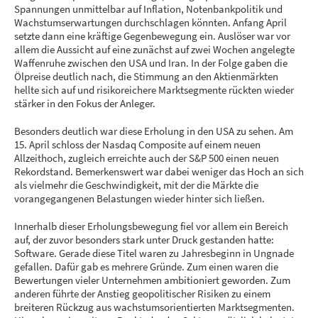
Spannungen unmittelbar auf Inflation, Notenbankpolitik und
Wachstumserwartungen durchschlagen könnten. Anfang April
setzte dann eine kräftige Gegenbewegung ein. Auslöser war vor
allem die Aussicht auf eine zunächst auf zwei Wochen angelegte
Waffenruhe zwischen den USA und Iran. In der Folge gaben die
Ölpreise deutlich nach, die Stimmung an den Aktienmärkten
hellte sich auf und risikoreichere Marktsegmente rückten wieder
stärker in den Fokus der Anleger.
Besonders deutlich war diese Erholung in den USA zu sehen. Am
15. April schloss der Nasdaq Composite auf einem neuen
Allzeithoch, zugleich erreichte auch der S&P 500 einen neuen
Rekordstand. Bemerkenswert war dabei weniger das Hoch an sich
als vielmehr die Geschwindigkeit, mit der die Märkte die
vorangegangenen Belastungen wieder hinter sich ließen.
Innerhalb dieser Erholungsbewegung fiel vor allem ein Bereich
auf, der zuvor besonders stark unter Druck gestanden hatte:
Software. Gerade diese Titel waren zu Jahresbeginn in Ungnade
gefallen. Dafür gab es mehrere Gründe. Zum einen waren die
Bewertungen vieler Unternehmen ambitioniert geworden. Zum
anderen führte der Anstieg geopolitischer Risiken zu einem
breiteren Rückzug aus wachstumsorientierten Marktsegmenten.