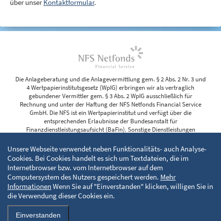
über unser
Kontaktformular
.
Die Anlageberatung und die Anlagevermittlung gem. § 2 Abs. 2 Nr. 3 und
4 Wertpapierinstitutsgesetz (WpIG) erbringen wir als vertraglich
gebundener Vermittler gem. § 3 Abs. 2 WpIG ausschließlich für
Rechnung und unter der Haftung der NFS Netfonds Financial Service
GmbH. Die NFS ist ein Wertpapierinstitut und verfügt über die
entsprechenden Erlaubnisse der Bundesanstalt für
Finanzdienstleistungsaufsicht (BaFin). Sonstige Dienstleistungen
erbringen wir im eigenen Namen und auf eigene Rechnung. Weitere
Informationen finden Sie in unserem Impressum.
Unsere Webseite verwendet neben Funktionalitäts- auch Analyse-
Cookies. Bei Cookies handelt es sich um Textdateien, die im
Internetbrowser bzw. vom Internetbrowser auf dem
Computersystem des Nutzers gespeichert werden.
Mehr
KONTAKT
IMPRESSUM
DATENSCHUTZERKLÄRUNG
Informationen
Wenn Sie auf "Einverstanden" klicken, willigen Sie in
die Verwendung dieser Cookies ein.
WIR LEBEN BERATUNG
Einverstanden